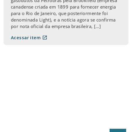
gasodutos da Petrobras pela Brookfield (empresa
canadense criada em 1899 para fornecer energia
para o Rio de Janeiro, que posteriormente foi
denominada Light), e a notícia agora se confirma
por nota oficial da empresa brasileira, […]
open_in_new
Acessar item