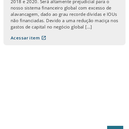
2018 e 2020. Será altamente prejudicial para o
nosso sistema financeiro global com excesso de
alavancagem, dado ao grau recorde dívidas e IOUs
não financiadas. Devido a uma redução maciça nos
gastos de capital no negócio global […]
open_in_new
Acessar item