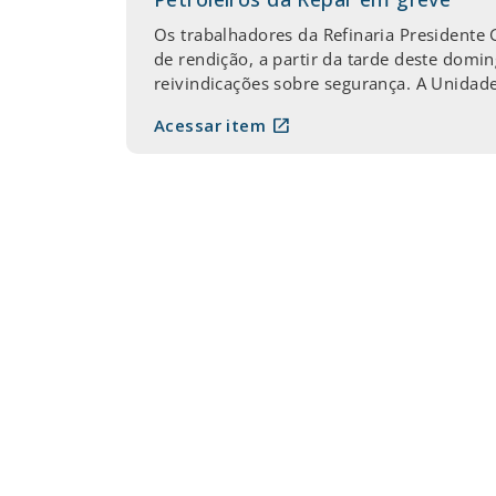
Os trabalhadores da Refinaria Presidente 
de rendição, a partir da tarde deste dom
reivindicações sobre segurança. A Unidade
open_in_new
Acessar item