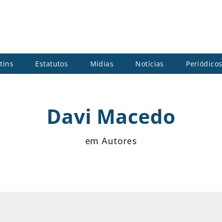
tins
Estatutos
Mídias
Notícias
Periódico
Davi Macedo
em Autores