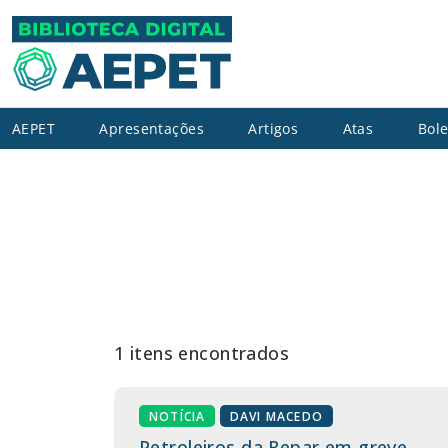
AEPET
Apresentações
Artigos
Atas
Bole
1 itens encontrados
NOTÍCIA
DAVI MACEDO
Petroleiros da Repar em greve