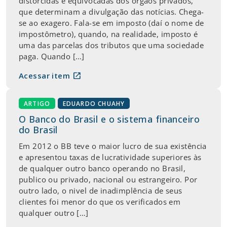
distorcidas e equivocadas dos órgãos privados,
que determinam a divulgação das notícias. Chega-
se ao exagero. Fala-se em imposto (daí o nome de
impostômetro), quando, na realidade, imposto é
uma das parcelas dos tributos que uma sociedade
paga. Quando […]
open_in_new
Acessar item
ARTIGO
EDUARDO CHUAHY
O Banco do Brasil e o sistema financeiro
do Brasil
Em 2012 o BB teve o maior lucro de sua existência
e apresentou taxas de lucratividade superiores às
de qualquer outro banco operando no Brasil,
publico ou privado, nacional ou estrangeiro. Por
outro lado, o nivel de inadimplência de seus
clientes foi menor do que os verificados em
qualquer outro […]