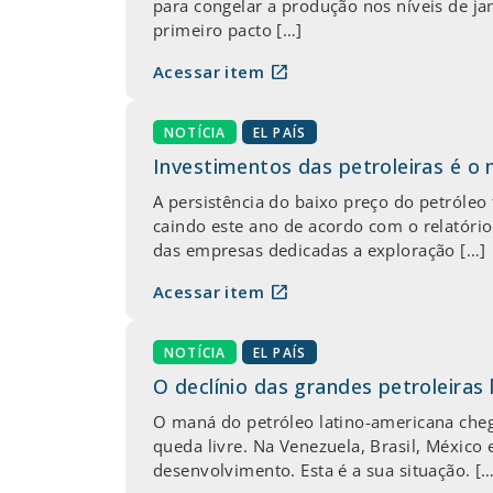
para congelar a produção nos níveis de jan
primeiro pacto […]
open_in_new
Acessar item
NOTÍCIA
EL PAÍS
Investimentos das petroleiras é 
A persistência do baixo preço do petróleo
caindo este ano de acordo com o relatório 
das empresas dedicadas a exploração […]
open_in_new
Acessar item
NOTÍCIA
EL PAÍS
O declínio das grandes petroleiras
O maná do petróleo latino-americana cheg
queda livre. Na Venezuela, Brasil, México
desenvolvimento. Esta é a sua situação. […