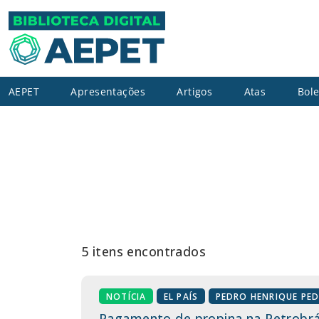
AEPET
Apresentações
Artigos
Atas
Bole
5 itens encontrados
NOTÍCIA
EL PAÍS
PEDRO HENRIQUE PE
Pagamento de propina na Petrobrá