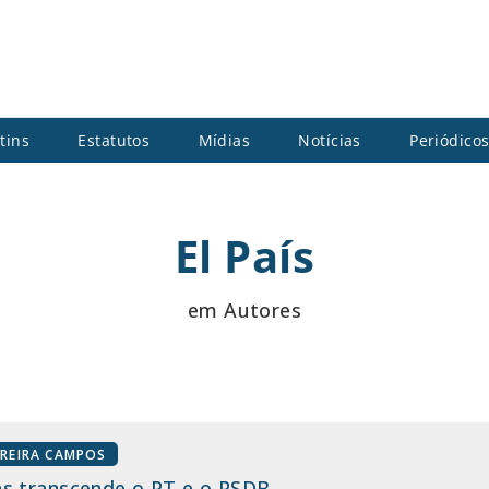
tins
Estatutos
Mídias
Notícias
Periódico
El País
em Autores
DREIRA CAMPOS
s transcende o PT e o PSDB