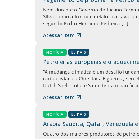
Nem durante o Governo do tucano Fernand
Silva, como afirmou o delator da Lava Jat
segundo Pedro Henrique Pedreira […]
open_in_new
Acessar item
NOTÍCIA
EL PAÍS
Petroleiras europeias e o aquecim
“A mudança climática é um desafio funda
carta enviada a Christiana Figueres , sec
Dutch Shell, Total e Satoil tentam não fica
open_in_new
Acessar item
NOTÍCIA
EL PAÍS
Arábia Saudita, Qatar, Venezuela 
Quatro dos maiores produtores de petróle