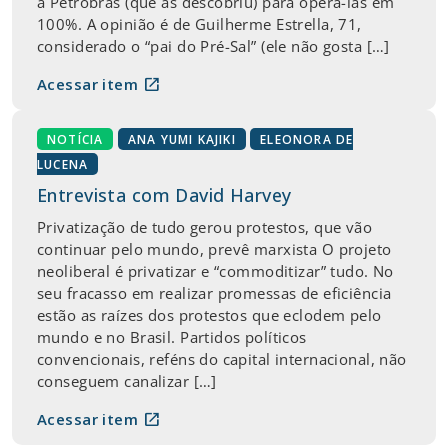
a Petrobras (que as descobriu) para operá-las em
100%. A opinião é de Guilherme Estrella, 71,
considerado o “pai do Pré-Sal” (ele não gosta […]
open_in_new
Acessar item
NOTÍCIA
ANA YUMI KAJIKI
ELEONORA DE
LUCENA
Entrevista com David Harvey
Privatização de tudo gerou protestos, que vão
continuar pelo mundo, prevê marxista O projeto
neoliberal é privatizar e “commoditizar” tudo. No
seu fracasso em realizar promessas de eficiência
estão as raízes dos protestos que eclodem pelo
mundo e no Brasil. Partidos políticos
convencionais, reféns do capital internacional, não
conseguem canalizar […]
open_in_new
Acessar item