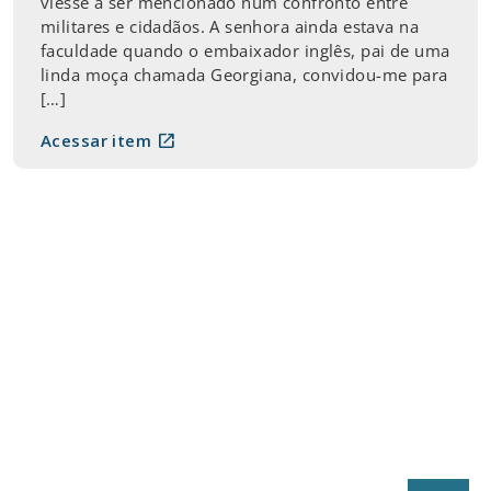
viesse a ser mencionado num confronto entre
militares e cidadãos. A senhora ainda estava na
faculdade quando o embaixador inglês, pai de uma
linda moça chamada Georgiana, convidou-me para
[…]
open_in_new
Acessar item