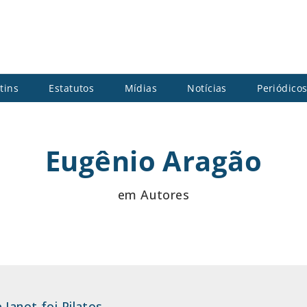
tins
Estatutos
Mídias
Notícias
Periódico
Eugênio Aragão
em Autores
Janot foi Pilatos