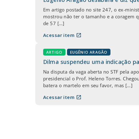
Em artigo postado no site 247, o ex-minist
mostrou não ter o tamanho e a coragem qu
de 57 […]
open_in_new
Acessar item
ARTIGO
EUGÊNIO ARAGÃO
Dilma suspendeu uma indicação p
Na disputa da vaga aberta no STF pela ap
presidencial o Prof. Heleno Torres. Chegou
batera o martelo em seu favor, mas […]
open_in_new
Acessar item