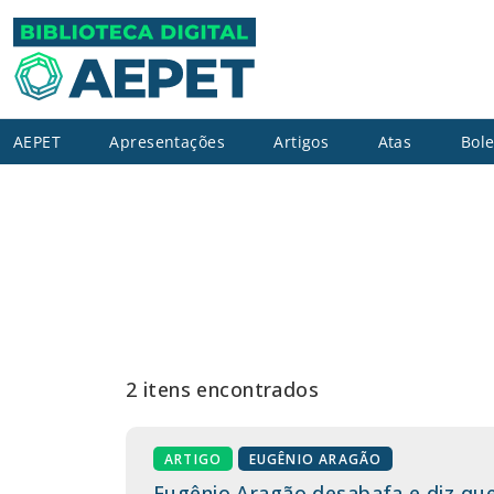
AEPET
Apresentações
Artigos
Atas
Bole
2 itens encontrados
ARTIGO
EUGÊNIO ARAGÃO
Eugênio Aragão desabafa e diz que 