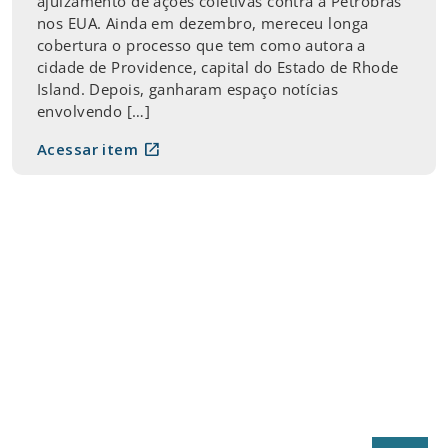
ajuizamento de ações coletivas contra a Petrobrás
nos EUA. Ainda em dezembro, mereceu longa
cobertura o processo que tem como autora a
cidade de Providence, capital do Estado de Rhode
Island. Depois, ganharam espaço notícias
envolvendo […]
open_in_new
Acessar item