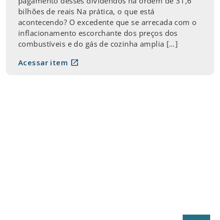
pagamento desses dividendos na ordem de 31,6
bilhões de reais Na prática, o que está
acontecendo? O excedente que se arrecada com o
inflacionamento escorchante dos preços dos
combustíveis e do gás de cozinha amplia […]
open_in_new
Acessar item