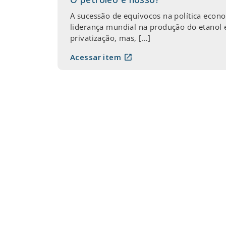
A sucessão de equívocos na política econo
liderança mundial na produção do etanol 
privatização, mas, […]
open_in_new
Acessar item