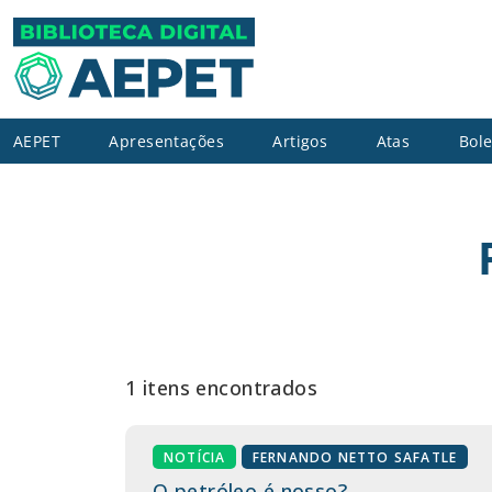
AEPET
Apresentações
Artigos
Atas
Bole
1 itens encontrados
NOTÍCIA
FERNANDO NETTO SAFATLE
O petróleo é nosso?