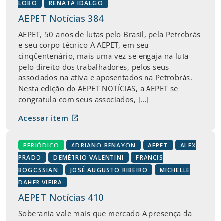
LOBO
RENATA IDALGO
AEPET Notícias 384
AEPET, 50 anos de lutas pelo Brasil, pela Petrobrás
e seu corpo técnico A AEPET, em seu
cinqüentenário, mais uma vez se engaja na luta
pelo direito dos trabalhadores, pelos seus
associados na ativa e aposentados na Petrobrás.
Nesta edição do AEPET NOTÍCIAS, a AEPET se
congratula com seus associados, […]
open_in_new
Acessar item
PERIÓDICO
ADRIANO BENAYON
AEPET
ALEX
PRADO
DEMÉTRIO VALENTINI
FRANCIS
BOGOSSIAN
JOSÉ AUGUSTO RIBEIRO
MICHELLE
DAHER VIEIRA
AEPET Notícias 410
Soberania vale mais que mercado A presença da