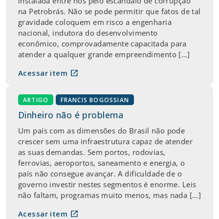
instalada entre nós pelo escândalo de corrupção
na Petrobrás. Não se pode permitir que fatos de tal
gravidade coloquem em risco a engenharia
nacional, indutora do desenvolvimento
econômico, comprovadamente capacitada para
atender a qualquer grande empreendimento […]
open_in_new
Acessar item
ARTIGO
FRANCIS BOGOSSIAN
Dinheiro não é problema
Um país com as dimensões do Brasil não pode
crescer sem uma infraestrutura capaz de atender
as suas demandas. Sem portos, rodovias,
ferrovias, aeroportos, saneamento e energia, o
país não consegue avançar. A dificuldade de o
governo investir nestes segmentos é enorme. Leis
não faltam, programas muito menos, mas nada […]
open_in_new
Acessar item