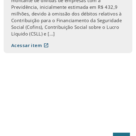
montante de dívidas de empresas com a
Previdência, inicialmente estimada em R$ 432,9
milhões, devido à omissão dos débitos relativos à
Contribuição para o Financiamento da Seguridade
Social (Cofins), Contribuição Social sobre o Lucro
Líquido (CSLL) e […]
open_in_new
Acessar item