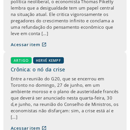
política neoliberal, o economista Thomas Piketty
lembra que a desigualdade tem um papel central
na situação atual. Ele critica vigorosamente os
pregadores do crescimento infinito e conclama a
uma refundação do pensamento econômico que
leve em conta […]
open_in_new
Acessar item
ARTIGO
HERVÉ KEMPF
Crônica: o nó da crise
Entre a reunião do G20, que se encerrou em
Toronto no domingo, 27 de junho, em um
ambiente moroso e o plano de austeridade francês
que deverá ser anunciado nesta quarta-feira, 30
d,e junho, na reunião do Conselho de Ministros, os
economistas não disfarçam: sim, a crise está aí e
[…]
open_in_new
Acessar item