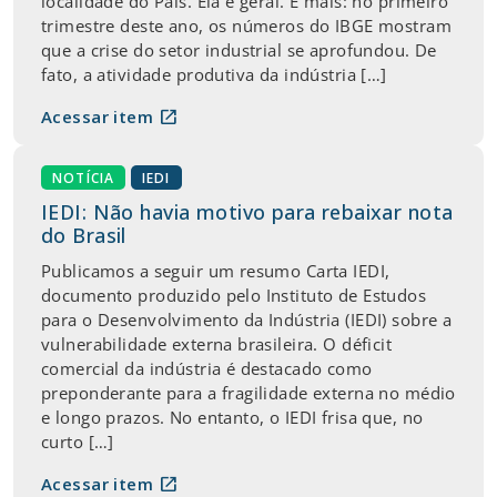
localidade do País. Ela é geral. E mais: no primeiro
trimestre deste ano, os números do IBGE mostram
que a crise do setor industrial se aprofundou. De
fato, a atividade produtiva da indústria […]
open_in_new
Acessar item
NOTÍCIA
IEDI
IEDI: Não havia motivo para rebaixar nota
do Brasil
Publicamos a seguir um resumo Carta IEDI,
documento produzido pelo Instituto de Estudos
para o Desenvolvimento da Indústria (IEDI) sobre a
vulnerabilidade externa brasileira. O déficit
comercial da indústria é destacado como
preponderante para a fragilidade externa no médio
e longo prazos. No entanto, o IEDI frisa que, no
curto […]
open_in_new
Acessar item