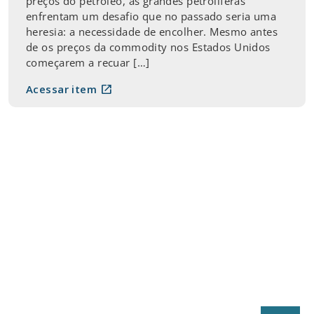
preços do petróleo, as grandes petrolíferas
enfrentam um desafio que no passado seria uma
heresia: a necessidade de encolher. Mesmo antes
de os preços da commodity nos Estados Unidos
começarem a recuar […]
open_in_new
Acessar item