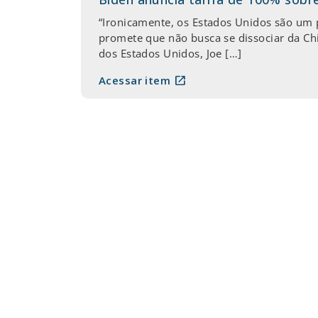
“Ironicamente, os Estados Unidos são um 
promete que não busca se dissociar da Chi
dos Estados Unidos, Joe […]
open_in_new
Acessar item