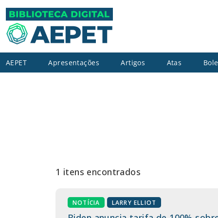
AEPET
Apresentações
Artigos
Atas
Bole
1 itens encontrados
NOTÍCIA
LARRY ELLIOT
Biden anuncia tarifa de 100% sobre