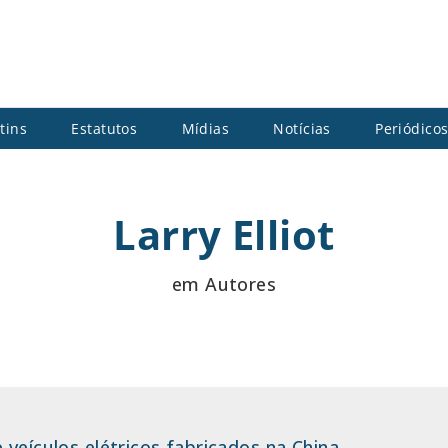
tins
Estatutos
Mídias
Notícias
Periódico
Larry Elliot
em Autores
 veículos elétricos fabricados na China