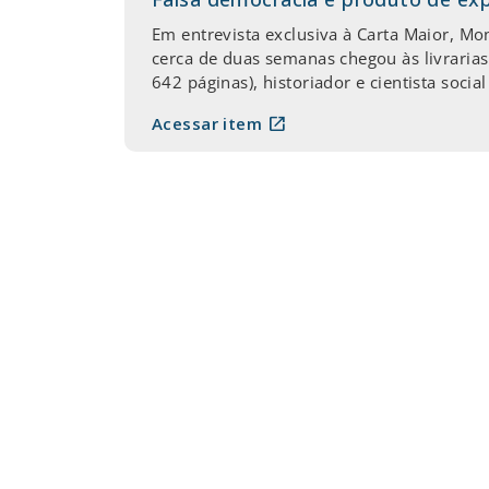
Em entrevista exclusiva à Carta Maior, Moni
cerca de duas semanas chegou às livrarias
642 páginas), historiador e cientista soci
open_in_new
Acessar item