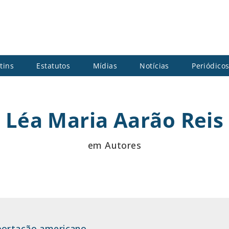
tins
Estatutos
Mídias
Notícias
Periódico
Léa Maria Aarão Reis
em Autores
portação americano