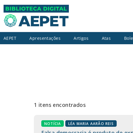
AEPET
Apresentações
Artigos
Atas
Bole
1 itens encontrados
NOTÍCIA
LÉA MARIA AARÃO REIS
Falsa democracia é produto de ex