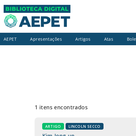
AEPET
Apresentações
Artigos
Atas
Bole
1 itens encontrados
ARTIGO
LINCOLN SECCO
Kim Jong-un