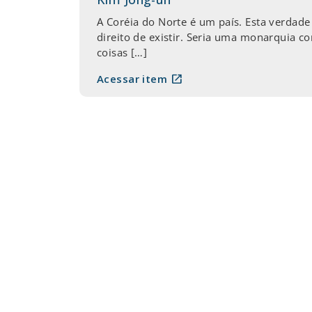
A Coréia do Norte é um país. Esta verdade
direito de existir. Seria uma monarquia c
coisas […]
open_in_new
Acessar item