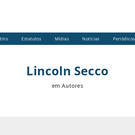
tins
Estatutos
Mídias
Notícias
Periódico
Lincoln Secco
em Autores