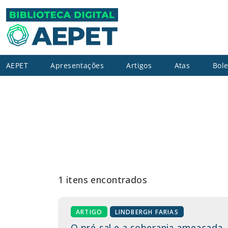
AEPET
Apresentações
Artigos
Atas
Bole
1 itens encontrados
ARTIGO
LINDBERGH FARIAS
O pré-sal e a soberania ameaçada