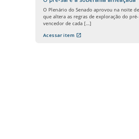
O Plenário do Senado aprovou na noite des
que altera as regras de exploração do pré
vencedor de cada […]
open_in_new
Acessar item