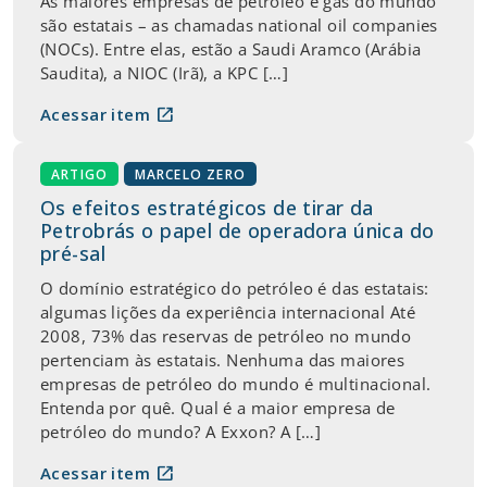
As maiores empresas de petróleo e gás do mundo
são estatais – as chamadas national oil companies
(NOCs). Entre elas, estão a Saudi Aramco (Arábia
Saudita), a NIOC (Irã), a KPC […]
open_in_new
Acessar item
ARTIGO
MARCELO ZERO
Os efeitos estratégicos de tirar da
Petrobrás o papel de operadora única do
pré-sal
O domínio estratégico do petróleo é das estatais:
algumas lições da experiência internacional Até
2008, 73% das reservas de petróleo no mundo
pertenciam às estatais. Nenhuma das maiores
empresas de petróleo do mundo é multinacional.
Entenda por quê. Qual é a maior empresa de
petróleo do mundo? A Exxon? A […]
open_in_new
Acessar item