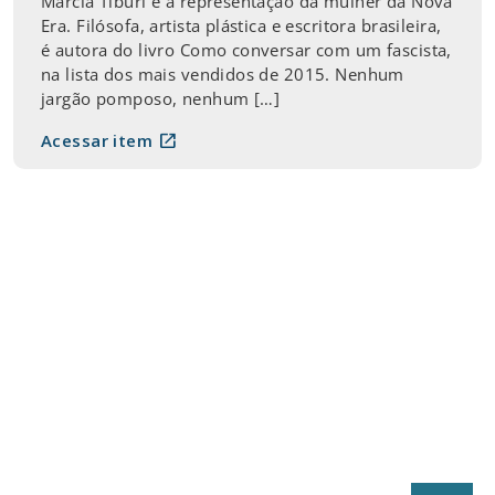
Márcia Tiburi é a representação da mulher da Nova
Era. Filósofa, artista plástica e escritora brasileira,
é autora do livro Como conversar com um fascista,
na lista dos mais vendidos de 2015. Nenhum
jargão pomposo, nenhum […]
open_in_new
Acessar item