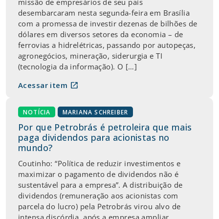
missão de empresários de seu país
desembarcaram nesta segunda-feira em Brasília
com a promessa de investir dezenas de bilhões de
dólares em diversos setores da economia – de
ferrovias a hidrelétricas, passando por autopeças,
agronegócios, mineração, siderurgia e TI
(tecnologia da informação). O […]
open_in_new
Acessar item
NOTÍCIA
MARIANA SCHREIBER
Por que Petrobrás é petroleira que mais
paga dividendos para acionistas no
mundo?
Coutinho: “Política de reduzir investimentos e
maximizar o pagamento de dividendos não é
sustentável para a empresa”. A distribuição de
dividendos (remuneração aos acionistas com
parcela do lucro) pela Petrobrás virou alvo de
intensa discórdia, após a empresa ampliar