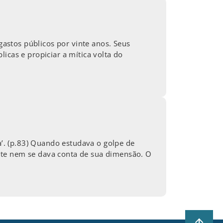
astos públicos por vinte anos. Seus
icas e propiciar a mítica volta do
a’. (p.83) Quando estudava o golpe de
nte nem se dava conta de sua dimensão. O
arrow_upward