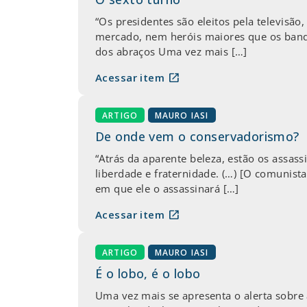
“Os presidentes são eleitos pela televis
mercado, nem heróis maiores que os banqu
dos abraços Uma vez mais […]
open_in_new
Acessar item
ARTIGO
MAURO IASI
De onde vem o conservadorismo?
“Atrás da aparente beleza, estão os assas
liberdade e fraternidade. (…) [O comunist
em que ele o assassinará […]
open_in_new
Acessar item
ARTIGO
MAURO IASI
É o lobo, é o lobo
Uma vez mais se apresenta o alerta sobre 