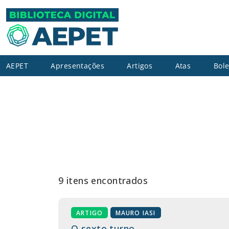
AEPET
Apresentações
Artigos
Atas
Bole
9 itens encontrados
ARTIGO
MAURO IASI
O sexto turno