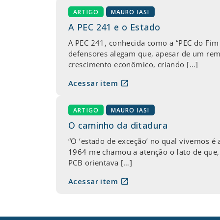
ARTIGO
MAURO IASI
A PEC 241 e o Estado
A PEC 241, conhecida como a “PEC do Fim 
defensores alegam que, apesar de um reméd
crescimento econômico, criando […]
open_in_new
Acessar item
ARTIGO
MAURO IASI
O caminho da ditadura
“O ‘estado de exceção’ no qual vivemos é a
1964 me chamou a atenção o fato de que, 
PCB orientava […]
open_in_new
Acessar item