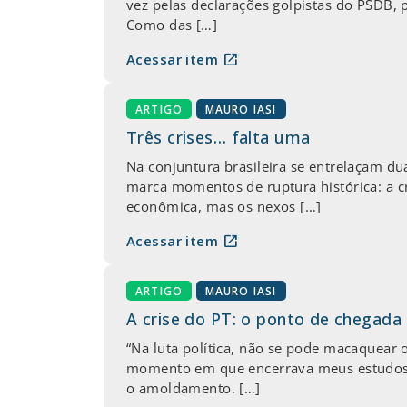
vez pelas declarações golpistas do PSDB, 
Como das […]
open_in_new
Acessar item
ARTIGO
MAURO IASI
Três crises… falta uma
Na conjuntura brasileira se entrelaçam du
marca momentos de ruptura histórica: a cr
econômica, mas os nexos […]
open_in_new
Acessar item
ARTIGO
MAURO IASI
A crise do PT: o ponto de chegad
“Na luta política, não se pode macaquea
momento em que encerrava meus estudos d
o amoldamento. […]