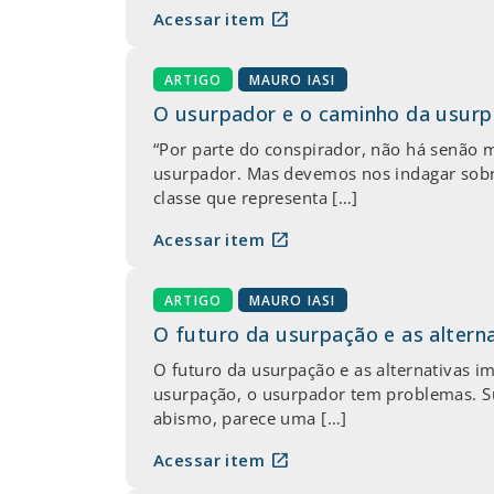
open_in_new
Acessar item
ARTIGO
MAURO IASI
O usurpador e o caminho da usur
“Por parte do conspirador, não há senão
usurpador. Mas devemos nos indagar sobre
classe que representa […]
open_in_new
Acessar item
ARTIGO
MAURO IASI
O futuro da usurpação e as altern
O futuro da usurpação e as alternativas 
usurpação, o usurpador tem problemas. Su
abismo, parece uma […]
open_in_new
Acessar item