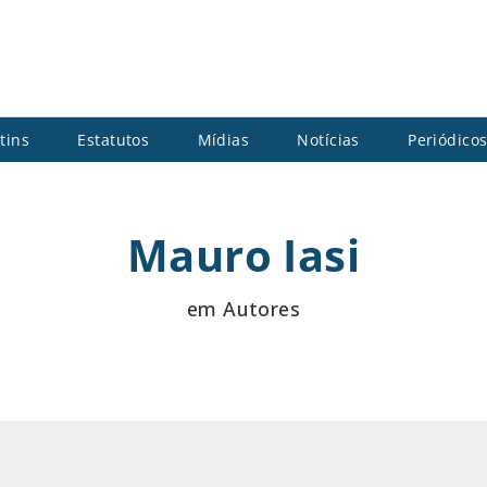
tins
Estatutos
Mídias
Notícias
Periódico
Mauro Iasi
em Autores