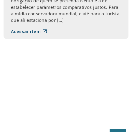
obrigação de quem se pretenda isento é a de
estabelecer parâmetros comparativos justos. Para
a mídia conservadora mundial, e até para o turista
que ali estaciona por […]
open_in_new
Acessar item