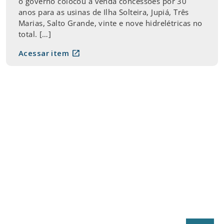
o governo colocou à venda concessões por 30
anos para as usinas de Ilha Solteira, Jupiá, Três
Marias, Salto Grande, vinte e nove hidrelétricas no
total. […]
open_in_new
Acessar item