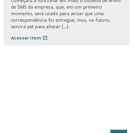
Começará a funcionar em maio o sistema de envio
de SMS da empresa, que, em um primeiro
momento, será usado para avisar que uma
correspondência foi entregue, mas, no futuro,
servirá até para alterar […]
open_in_new
Acessar item