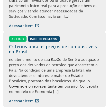
clássico um investidor ou Entidade gerava um
patrimônio físico real para a produção de bens ou
serviços visando atender necessidades da
Sociedade. Com isso havia um […]
open_in_new
Acessar item
ARTIGO
RAUL BERGMANN
Critérios para os preços de combustíveis
no Brasil
no atendimento de sua Razão de Ser é o adequado
preço dos derivados de petróleo que abastecem o
País. Na condição de uma Empresa Estatal, ela
deve atender o interesse maior do Estado
Brasileiro, portanto dos brasileiros, do qual o
Governo é o representante temporário. Concebida
no modelo de Economia […]
open_in_new
Acessar item