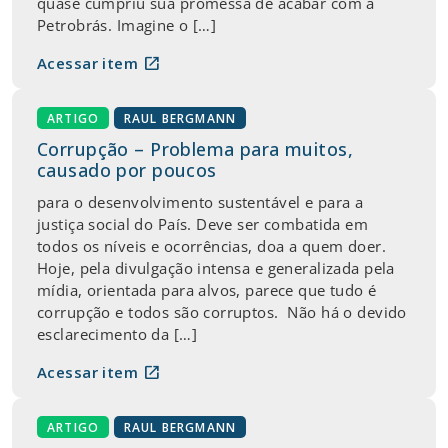
quase cumpriu sua promessa de acabar com a
Petrobrás. Imagine o […]
open_in_new
Acessar item
ARTIGO
RAUL BERGMANN
Corrupção – Problema para muitos,
causado por poucos
para o desenvolvimento sustentável e para a
justiça social do País. Deve ser combatida em
todos os níveis e ocorrências, doa a quem doer.
Hoje, pela divulgação intensa e generalizada pela
mídia, orientada para alvos, parece que tudo é
corrupção e todos são corruptos. Não há o devido
esclarecimento da […]
open_in_new
Acessar item
ARTIGO
RAUL BERGMANN