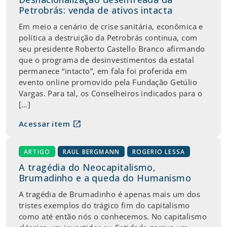
Petrobrás: venda de ativos intacta
Em meio a cenário de crise sanitária, econômica e
política a destruição da Petrobrás continua, com
seu presidente Roberto Castello Branco afirmando
que o programa de desinvestimentos da estatal
permanece “intacto”, em fala foi proferida em
evento online promovido pela Fundação Getúlio
Vargas. Para tal, os Conselheiros indicados para o
[…]
open_in_new
Acessar item
ARTIGO
RAUL BERGMANN
ROGERIO LESSA
A tragédia do Neocapitalismo,
Brumadinho e a queda do Humanismo
A tragédia de Brumadinho é apenas mais um dos
tristes exemplos do trágico fim do capitalismo
como até então nós o conhecemos. No capitalismo