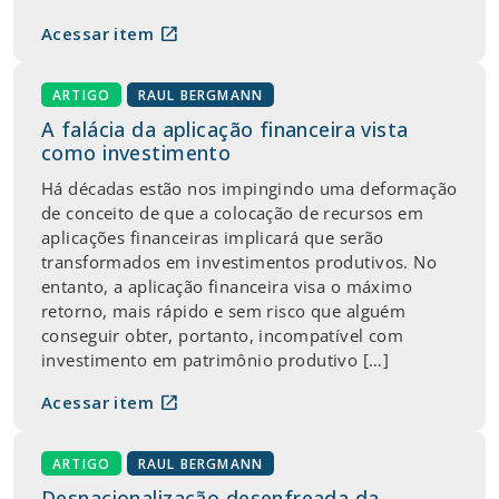
open_in_new
Acessar item
ARTIGO
RAUL BERGMANN
A falácia da aplicação financeira vista
como investimento
Há décadas estão nos impingindo uma deformação
de conceito de que a colocação de recursos em
aplicações financeiras implicará que serão
transformados em investimentos produtivos. No
entanto, a aplicação financeira visa o máximo
retorno, mais rápido e sem risco que alguém
conseguir obter, portanto, incompatível com
investimento em patrimônio produtivo […]
open_in_new
Acessar item
ARTIGO
RAUL BERGMANN
Desnacionalização desenfreada da