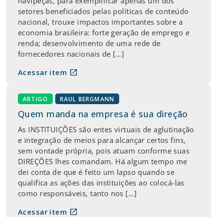
navipeças, para exemplificar apenas um dos
setores beneficiados pelas políticas de conteúdo
nacional, trouxe impactos importantes sobre a
economia brasileira: forte geração de emprego e
renda; desenvolvimento de uma rede de
fornecedores nacionais de […]
open_in_new
Acessar item
ARTIGO
RAUL BERGMANN
Quem manda na empresa é sua direção
As INSTITUIÇÕES são entes virtuais de aglutinação
e integração de meios para alcançar certos fins,
sem vontade própria, pois atuam conforme suas
DIREÇÕES lhes comandam. Há algum tempo me
dei conta de que é feito um lapso quando se
qualifica as ações das instituições ao colocá-las
como responsáveis, tanto nos […]
open_in_new
Acessar item