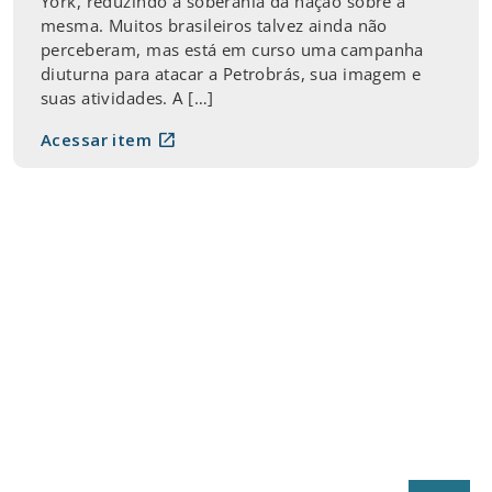
York, reduzindo a soberania da nação sobre a
mesma. Muitos brasileiros talvez ainda não
perceberam, mas está em curso uma campanha
diuturna para atacar a Petrobrás, sua imagem e
suas atividades. A […]
open_in_new
Acessar item