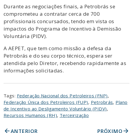
Durante as negociações finais, a Petrobrás se
comprometeu a contratar cerca de 700
profissionais concursados, tendo em vista os
impactos do Programa de Incentivo à Demissão
Voluntária (PIDV).
A AEPET, que tem como missão a defesa da
Petrobrás e do seu corpo técnico, espera ser
atendida pelo Diretor, recebendo rapidamente as
informações solicitadas.
Tags:
Federação Nacional dos Petroleiros (FNP)
,
Federação Única dos Petroleiros (FUP)
,
Petrobrás
,
Plano
de Incentivo ao Desligamento Voluntário (PIDV)
,
Recursos Humanos (RH)
,
Terceirização
arrow_back
arrow_forward
ANTERIOR
PRÓXIMO