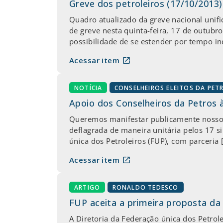
Greve dos petroleiros (17/10/2013)
Quadro atualizado da greve nacional unifi
de greve nesta quinta-feira, 17 de outubr
possibilidade de se estender por tempo i
open_in_new
Acessar item
NOTÍCIA
CONSELHEIROS ELEITOS DA PET
Apoio dos Conselheiros da Petros à
Queremos manifestar publicamente nosso ap
deflagrada de maneira unitária pelos 17 s
única dos Petroleiros (FUP), com parceria 
open_in_new
Acessar item
ARTIGO
RONALDO TEDESCO
FUP aceita a primeira proposta da
A Diretoria da Federação única dos Petrole