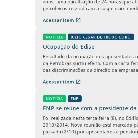
anos, uma paralisação de 24 horas que atin
petroleiros reivindicam a suspensão imedi
open_in_new
Acessar item
NOTÍCIA
JULIO CESAR DE FREIXO LOBO
Ocupação do Edise
Resultado da ocupação dos aposentados no
da Petrobrás surtiu efeito. Com a carta f
das discriminações da direção da empresa
open_in_new
Acessar item
NOTÍCIA
FNP
FNP se reúne com a presidente da
Foi realizada nesta terça-feira (8), no Edi
2013/2014. Nova reunião está marcada par
passada (2/10) por aposentados e pensioni