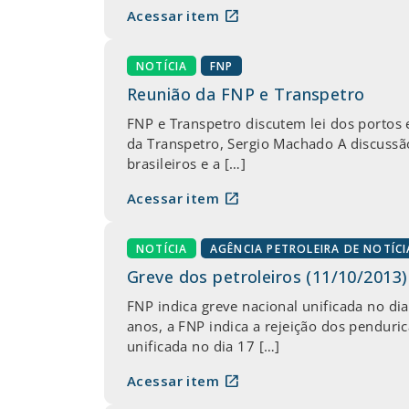
open_in_new
Acessar item
NOTÍCIA
FNP
Reunião da FNP e Transpetro
FNP e Transpetro discutem lei dos portos 
da Transpetro, Sergio Machado A discussão
brasileiros e a […]
open_in_new
Acessar item
NOTÍCIA
AGÊNCIA PETROLEIRA DE NOTÍCI
Greve dos petroleiros (11/10/2013)
FNP indica greve nacional unificada no di
anos, a FNP indica a rejeição dos pendur
unificada no dia 17 […]
open_in_new
Acessar item