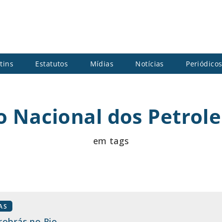
tins
Estatutos
Mídias
Notícias
Periódico
 Nacional dos Petrole
em tags
AS
robrás no Rio