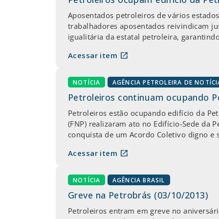
Aposentados petroleiros de vários estados
trabalhadores aposentados reivindicam jus
igualitária da estatal petroleira, garant
open_in_new
Acessar item
NOTÍCIA
AGÊNCIA PETROLEIRA DE NOTÍCI
Petroleiros continuam ocupando P
Petroleiros estão ocupando edifício da Pe
(FNP) realizaram ato no Edifício-Sede da Pe
conquista de um Acordo Coletivo digno e 
open_in_new
Acessar item
NOTÍCIA
AGÊNCIA BRASIL
Greve na Petrobrás (03/10/2013)
Petroleiros entram em greve no aniversári