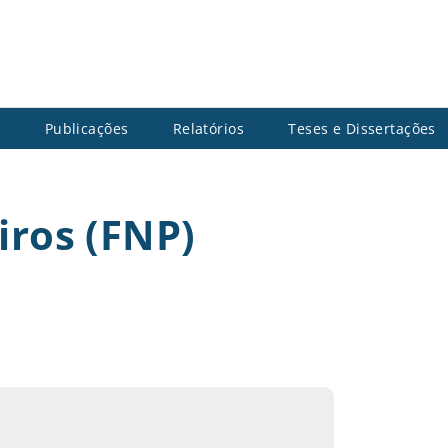
s
Publicações
Relatórios
Teses e Dissertações
iros (FNP)