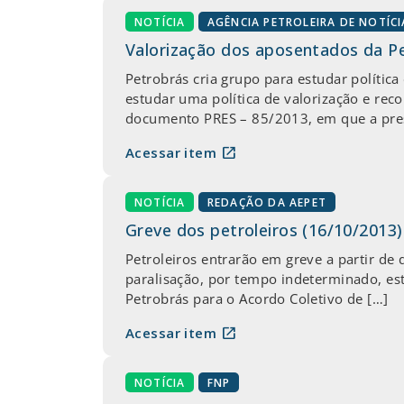
NOTÍCIA
AGÊNCIA PETROLEIRA DE NOTÍCI
Valorização dos aposentados da P
Petrobrás cria grupo para estudar polític
estudar uma política de valorização e re
documento PRES – 85/2013, em que a pres
open_in_new
Acessar item
NOTÍCIA
REDAÇÃO DA AEPET
Greve dos petroleiros (16/10/2013)
Petroleiros entrarão em greve a partir de q
paralisação, por tempo indeterminado, es
Petrobrás para o Acordo Coletivo de […]
open_in_new
Acessar item
NOTÍCIA
FNP