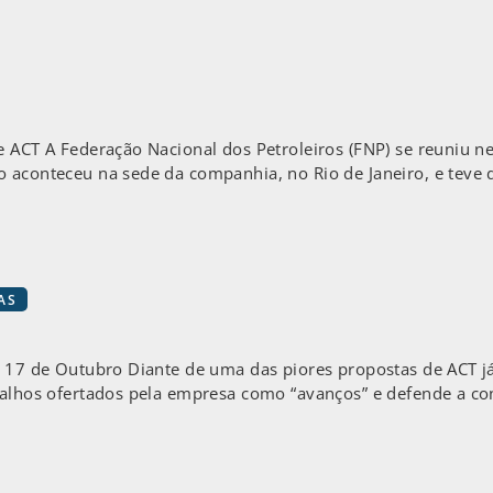
e ACT A Federação Nacional dos Petroleiros (FNP) se reuniu n
 aconteceu na sede da companhia, no Rio de Janeiro, e teve do
AS
a 17 de Outubro Diante de uma das piores propostas de ACT j
icalhos ofertados pela empresa como “avanços” e defende a co