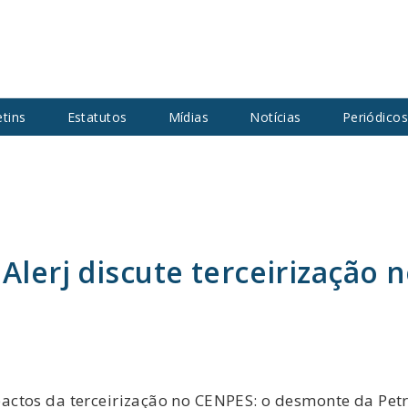
etins
Estatutos
Mídias
Notícias
Periódico
 Alerj discute terceirização
ctos da terceirização no CENPES: o desmonte da Petrob