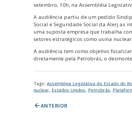
setembro, 10h, na Assembléia Legislativ
A audiência partiu de um pedido Sindip
Social e Seguridade Social da Alerj as 
uma suposta empresa que trabalha com
setores estratégicos como usina nuclear
A audiência tem como objetivo focaliza
diretamente pela Petrobrás, o desmonte
Tags:
Assembleia Legislativa do Estado do Rio
nuclear
,
Estados Unidos
,
Petrobrás
,
Platafor
arrow_back
ANTERIOR