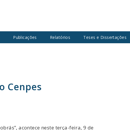
s
Publicações
Relatórios
Teses e Dissertações
 no Cenpes
rás”, acontece neste terça-feira, 9 de