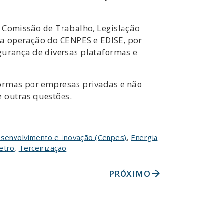
a Comissão de Trabalho, Legislação
 da operação do CENPES e EDISE, por
urança de diversas plataformas e
formas por empresas privadas e não
 outras questões.
senvolvimento e Inovação (Cenpes)
,
Energia
petro
,
Terceirização
arrow_forward
PRÓXIMO