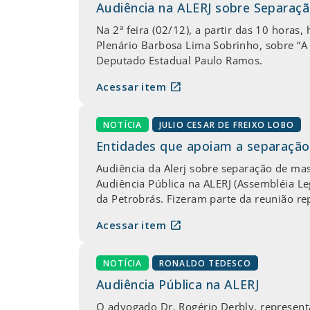
Audiência na ALERJ sobre Separaç
Na 2ª feira (02/12), a partir das 10 horas
Plenário Barbosa Lima Sobrinho, sobre “A 
Deputado Estadual Paulo Ramos.
open_in_new
Acessar item
NOTÍCIA
JULIO CESAR DE FREIXO LOBO
Entidades que apoiam a separação
Audiência da Alerj sobre separação de ma
Audiência Pública na ALERJ (Assembléia Le
da Petrobrás. Fizeram parte da reunião re
open_in_new
Acessar item
NOTÍCIA
RONALDO TEDESCO
Audiência Pública na ALERJ
O advogado Dr. Rogério Derbly, representa