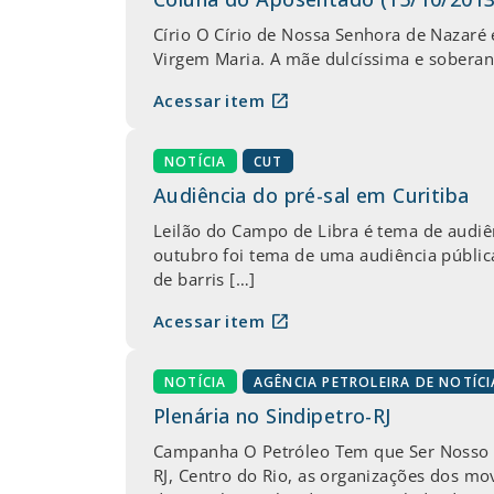
Círio O Círio de Nossa Senhora de Nazaré
Virgem Maria. A mãe dulcíssima e soberana
open_in_new
Acessar item
NOTÍCIA
CUT
Audiência do pré-sal em Curitiba
Leilão do Campo de Libra é tema de audiê
outubro foi tema de uma audiência pública
de barris […]
open_in_new
Acessar item
NOTÍCIA
AGÊNCIA PETROLEIRA DE NOTÍCI
Plenária no Sindipetro-RJ
Campanha O Petróleo Tem que Ser Nosso de
RJ, Centro do Rio, as organizações dos m