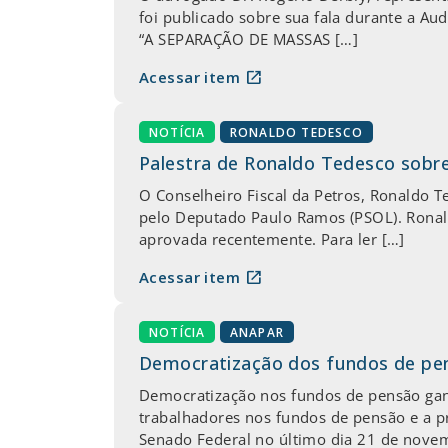
foi publicado sobre sua fala durante a Au
“A SEPARAÇÃO DE MASSAS […]
open_in_new
Acessar item
NOTÍCIA
RONALDO TEDESCO
Palestra de Ronaldo Tedesco sobr
O Conselheiro Fiscal da Petros, Ronaldo T
pelo Deputado Paulo Ramos (PSOL). Ronald
aprovada recentemente. Para ler […]
open_in_new
Acessar item
NOTÍCIA
ANAPAR
Democratização dos fundos de pe
Democratização nos fundos de pensão gan
trabalhadores nos fundos de pensão e a pr
Senado Federal no último dia 21 de novem