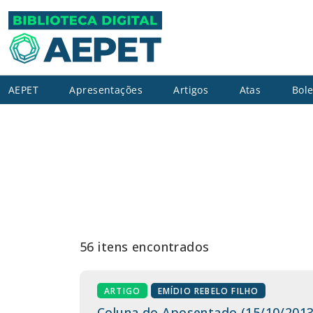
AEPET
Apresentações
Artigos
Atas
Bole
56 itens encontrados
ARTIGO
EMÍDIO REBELO FILHO
Coluna do Aposentado (15/10/2013