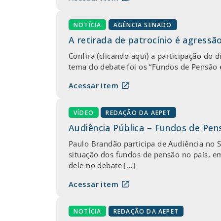
NOTÍCIA
AGÊNCIA SENADO
A retirada de patrocínio é agressã
Confira (clicando aqui) a participação d
tema do debate foi os “Fundos de Pensão
open_in_new
Acessar item
VÍDEO
REDAÇÃO DA AEPET
Audiência Pública – Fundos de Pen
Paulo Brandão participa de Audiência no 
situação dos fundos de pensão no país, em
dele no debate […]
open_in_new
Acessar item
NOTÍCIA
REDAÇÃO DA AEPET