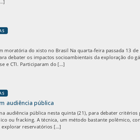
[…]
AS
 moratória do xisto no Brasil Na quarta-feira passada 13 d
 debater os impactos socioambientais da exploração do gás d
se e CTI. Participaram do […]
AS
em audiência pública
a audiência pública nesta quinta (21), para debater critérios
lico ou fracking. A técnica, um método bastante polêmico, c
explorar reservatórios […]