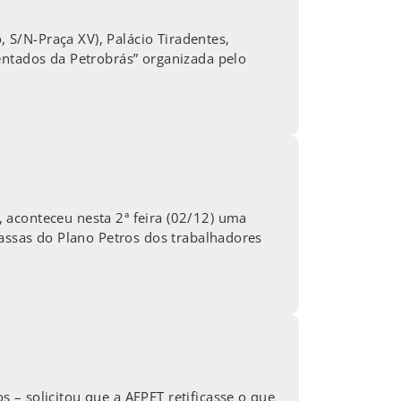
, S/N-Praça XV), Palácio Tiradentes,
entados da Petrobrás” organizada pelo
 aconteceu nesta 2ª feira (02/12) uma
Massas do Plano Petros dos trabalhadores
 – solicitou que a AEPET retificasse o que