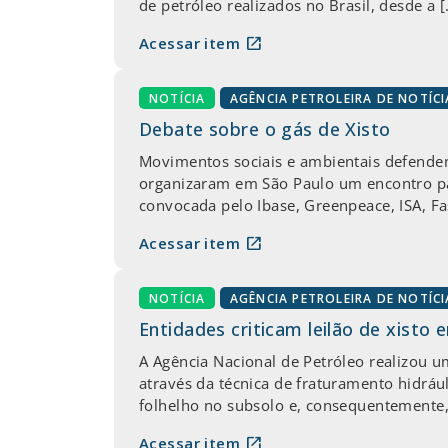
de petróleo realizados no Brasil, desde a 
open_in_new
Acessar item
NOTÍCIA
AGÊNCIA PETROLEIRA DE NOTÍCI
Debate sobre o gás de Xisto
Movimentos sociais e ambientais defendem
organizaram em São Paulo um encontro para
convocada pelo Ibase, Greenpeace, ISA, Fa
open_in_new
Acessar item
NOTÍCIA
AGÊNCIA PETROLEIRA DE NOTÍCI
Entidades criticam leilão de xisto 
A Agência Nacional de Petróleo realizou um
através da técnica de fraturamento hidráu
folhelho no subsolo e, consequentemente, 
open_in_new
Acessar item