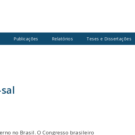
s
Publicações
Relatórios
Teses e Dissertações
-sal
rno no Brasil. O Congresso brasileiro