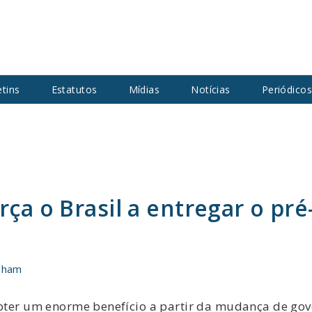
etins
Estatutos
Mídias
Notícias
Periódico
rça o Brasil a entregar o pré
gham
obter um enorme benefício a partir da mudança de gove