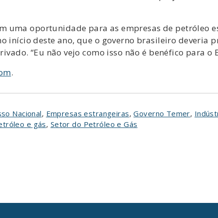
m uma oportunidade para as empresas de petróleo e
 início deste ano, que o governo brasileiro deveria pr
privado. “Eu não vejo como isso não é benéfico para o B
com
.
so Nacional
,
Empresas estrangeiras
,
Governo Temer
,
Indúst
etróleo e gás
,
Setor do Petróleo e Gás