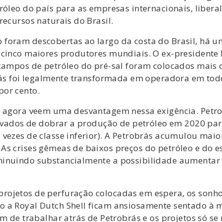
róleo do país para as empresas internacionais, libera
recursos naturais do Brasil.
foram descobertas ao largo da costa do Brasil, há u
 cinco maiores produtores mundiais. O ex-presidente 
 campos de petróleo do pré-sal foram colocados mais 
brás foi legalmente transformada em operadora em tod
por cento.
l agora veem uma desvantagem nessa exigência. Petrob
levados de dobrar a produção de petróleo em 2020 par
 vezes de classe inferior). A Petrobrás acumulou mai
As crises gêmeas de baixos preços do petróleo e do 
minuindo substancialmente a possibilidade aumentar
rojetos de perfuração colocadas em espera, os sonh
o a Royal Dutch Shell ficam ansiosamente sentado à
am de trabalhar atrás de Petrobrás e os projetos só s