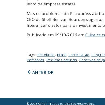
lento da empresa estatal.
Mas os problemas da Petrobráss abrira
CEO da Shell Ben van Beurden sugeriu, no
liberalizar o setor para o investimento 
Publicado em 09/10/2016 em
Oilprice.
Tags:
Benefícios
,
Brasil
,
Cartelização
,
Congres
Petrobrás
,
Recursos naturais
,
Reservas de p
arrow_back
ANTERIOR
© 2026 AEPET - Todos os direitos reservados.