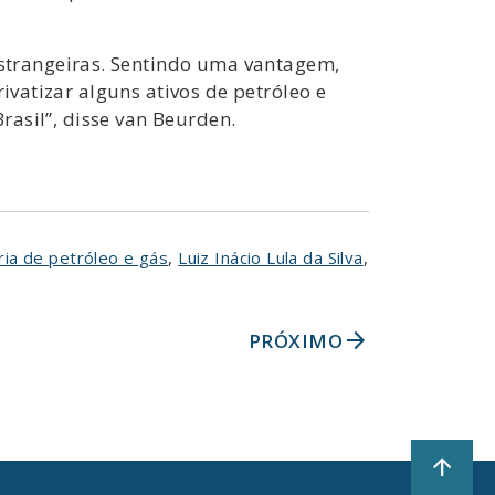
strangeiras. Sentindo uma vantagem,
ivatizar alguns ativos de petróleo e
rasil”, disse van Beurden.
ria de petróleo e gás
,
Luiz Inácio Lula da Silva
,
arrow_forward
PRÓXIMO
arrow_upward