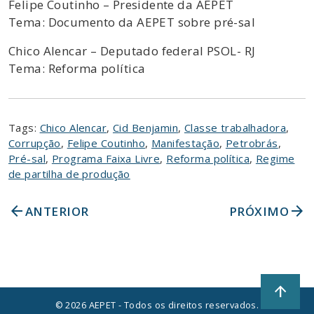
Felipe Coutinho – Presidente da AEPET
Tema: Documento da AEPET sobre pré-sal
Chico Alencar – Deputado federal PSOL- RJ
Tema: Reforma política
Tags:
Chico Alencar
,
Cid Benjamin
,
Classe trabalhadora
,
Corrupção
,
Felipe Coutinho
,
Manifestação
,
Petrobrás
,
Pré-sal
,
Programa Faixa Livre
,
Reforma política
,
Regime
de partilha de produção
arrow_back
arrow_forward
ANTERIOR
PRÓXIMO
arrow_upward
© 2026 AEPET - Todos os direitos reservados.