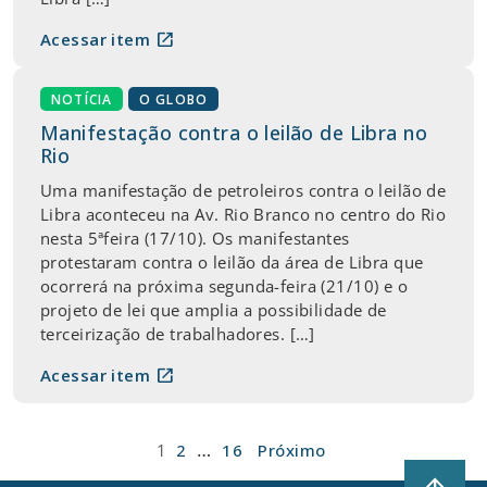
open_in_new
Acessar item
NOTÍCIA
O GLOBO
Manifestação contra o leilão de Libra no
Rio
Uma manifestação de petroleiros contra o leilão de
Libra aconteceu na Av. Rio Branco no centro do Rio
nesta 5ªfeira (17/10). Os manifestantes
protestaram contra o leilão da área de Libra que
ocorrerá na próxima segunda-feira (21/10) e o
projeto de lei que amplia a possibilidade de
terceirização de trabalhadores. […]
open_in_new
Acessar item
Paginação
…
1
2
16
Próximo
de