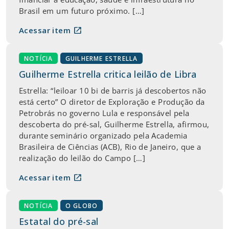
Brasil em um futuro próximo. […]
open_in_new
Acessar item
NOTÍCIA
GUILHERME ESTRELLA
Guilherme Estrella critica leilão de Libra
Estrella: “leiloar 10 bi de barris já descobertos não
está certo” O diretor de Exploração e Produção da
Petrobrás no governo Lula e responsável pela
descoberta do pré-sal, Guilherme Estrella, afirmou,
durante seminário organizado pela Academia
Brasileira de Ciências (ACB), Rio de Janeiro, que a
realização do leilão do Campo […]
open_in_new
Acessar item
NOTÍCIA
O GLOBO
Estatal do pré-sal