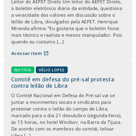
Leitor do AEPET Direto Um leitor do AEPET Direto,
o boletim eletrônico diário da entidade, questiona
a veracidade dos valores em discussão sobre o
leilão de Libra, divulgados pela AEPET. Henrique
Miranda afirma: “Eu gostaria que o boletim fosse
mais técnico e realista e menos manipulador. Pois
quando eu costumo […]
open_in_new
Acessar item
NOTÍCIA
HÉLIO LOPES
Comitê em defesa do pré-sal protesta
contra leilão de Libra
O Comitê Nacional em Defesa do Pré-sal vai se
juntar a movimentos socais e sindicatos para
protestar contra o leilão do campo de Libra,
marcado para o dia 21 deoutubro (segunda-feira),
às 15 horas, no hotel Windsor, na Barra da Tijuca.
De acordo com os membros do comitê, leiloar
Libra […]