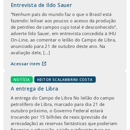
Entrevista de Ildo Sauer
“Nenhum país do mundo faz o que o Brasil está
fazendo: leiloar aos poucos o acesso da produção
de petróleo de campos cujo total é desconhecido”,
adverte Ildo Sauer, em entrevista concedida à IHU
On-Line, ao comentar o leilão do Campo de Libra,
anunciado para 21 de outubro deste ano. Na
avaliação dele, […]
open_in_new
Acessar item
NOTÍCIA
HEITOR SCALAMBRINI COSTA
A entrega de Libra
A entrega do Campo de Libra No leilão do campo
petrolífero de Libra, marcado para dia 21 de
outubro próximo, o Governo Federal estará
trocando por 15 bilhões de reais (previsão de
arrecadação) as reservas fantásticas que poderiam
financiar a educação, saúde e infraestrutura no