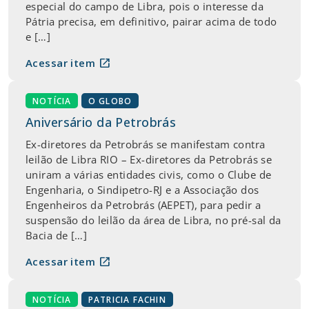
especial do campo de Libra, pois o interesse da
Pátria precisa, em definitivo, pairar acima de todo
e […]
open_in_new
Acessar item
NOTÍCIA
O GLOBO
Aniversário da Petrobrás
Ex-diretores da Petrobrás se manifestam contra
leilão de Libra RIO – Ex-diretores da Petrobrás se
uniram a várias entidades civis, como o Clube de
Engenharia, o Sindipetro-RJ e a Associação dos
Engenheiros da Petrobrás (AEPET), para pedir a
suspensão do leilão da área de Libra, no pré-sal da
Bacia de […]
open_in_new
Acessar item
NOTÍCIA
PATRICIA FACHIN