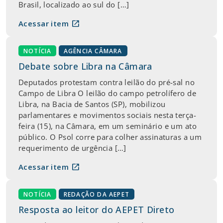
Brasil, localizado ao sul do […]
open_in_new
Acessar item
NOTÍCIA
AGÊNCIA CÂMARA
Debate sobre Libra na Câmara
Deputados protestam contra leilão do pré-sal no
Campo de Libra O leilão do campo petrolífero de
Libra, na Bacia de Santos (SP), mobilizou
parlamentares e movimentos sociais nesta terça-
feira (15), na Câmara, em um seminário e um ato
público. O Psol corre para colher assinaturas a um
requerimento de urgência […]
open_in_new
Acessar item
NOTÍCIA
REDAÇÃO DA AEPET
Resposta ao leitor do AEPET Direto