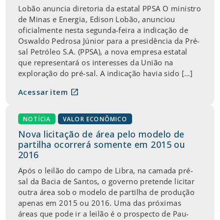
Lobão anuncia diretoria da estatal PPSA O ministro
de Minas e Energia, Edison Lobão, anunciou
oficialmente nesta segunda-feira a indicação de
Oswaldo Pedrosa Júnior para a presidência da Pré-
sal Petróleo S.A. (PPSA), a nova empresa estatal
que representará os interesses da União na
exploração do pré-sal. A indicação havia sido […]
open_in_new
Acessar item
NOTÍCIA
VALOR ECONÔMICO
Nova licitação de área pelo modelo de
partilha ocorrerá somente em 2015 ou
2016
Após o leilão do campo de Libra, na camada pré-
sal da Bacia de Santos, o governo pretende licitar
outra área sob o modelo de partilha de produção
apenas em 2015 ou 2016. Uma das próximas
áreas que pode ir a leilão é o prospecto de Pau-