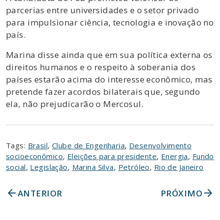
parcerias entre universidades e o setor privado
para impulsionar ciência, tecnologia e inovação no
país.
Marina disse ainda que em sua política externa os
direitos humanos e o respeito à soberania dos
países estarão acima do interesse econômico, mas
pretende fazer acordos bilaterais que, segundo
ela, não prejudicarão o Mercosul.
Tags:
Brasil
,
Clube de Engenharia
,
Desenvolvimento
socioeconômico
,
Eleições para presidente
,
Energia
,
Fundo
social
,
Legislação
,
Marina Silva
,
Petróleo
,
Rio de Janeiro
arrow_back
arrow_forward
ANTERIOR
PRÓXIMO