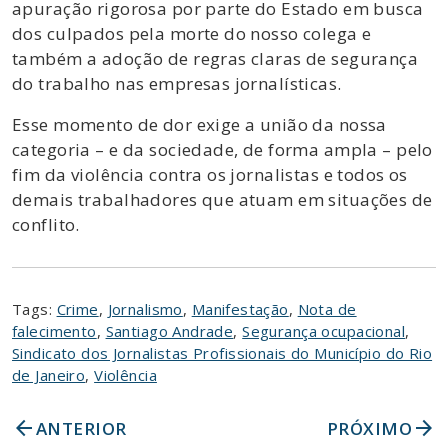
apuração rigorosa por parte do Estado em busca
dos culpados pela morte do nosso colega e
também a adoção de regras claras de segurança
do trabalho nas empresas jornalísticas.
Esse momento de dor exige a união da nossa
categoria – e da sociedade, de forma ampla – pelo
fim da violência contra os jornalistas e todos os
demais trabalhadores que atuam em situações de
conflito.
Tags:
Crime
,
Jornalismo
,
Manifestação
,
Nota de
falecimento
,
Santiago Andrade
,
Segurança ocupacional
,
Sindicato dos Jornalistas Profissionais do Município do Rio
de Janeiro
,
Violência
arrow_back
arrow_forward
ANTERIOR
PRÓXIMO