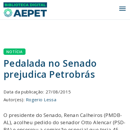
menu
NOTÍCIA
Pedalada no Senado
prejudica Petrobrás
Data da publicação: 27/08/2015
Autor(es):
Rogerio Lessa
O presidente do Senado, Renan Calheiros (PMDB-
AL), acolheu pedido do senador Otto Alencar (PSD-
BA) e encerrou a comissão especial que teria 45