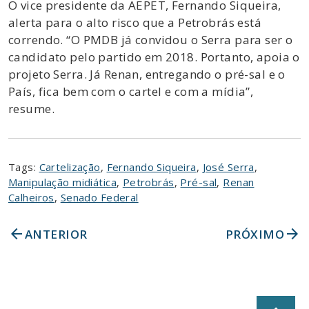
O vice presidente da AEPET, Fernando Siqueira,
alerta para o alto risco que a Petrobrás está
correndo. “O PMDB já convidou o Serra para ser o
candidato pelo partido em 2018. Portanto, apoia o
projeto Serra. Já Renan, entregando o pré-sal e o
País, fica bem com o cartel e com a mídia”,
resume.
Tags:
Cartelização
,
Fernando Siqueira
,
José Serra
,
Manipulação midiática
,
Petrobrás
,
Pré-sal
,
Renan
Calheiros
,
Senado Federal
arrow_back
arrow_forward
ANTERIOR
PRÓXIMO