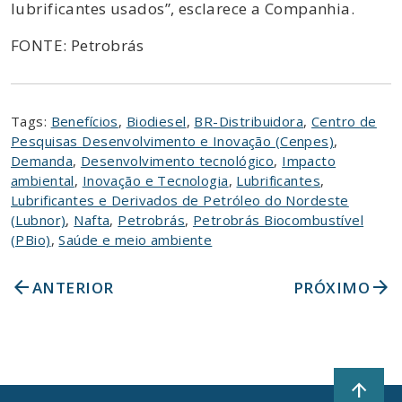
lubrificantes usados”, esclarece a Companhia.
FONTE: Petrobrás
Tags:
Benefícios
,
Biodiesel
,
BR-Distribuidora
,
Centro de
Pesquisas Desenvolvimento e Inovação (Cenpes)
,
Demanda
,
Desenvolvimento tecnológico
,
Impacto
ambiental
,
Inovação e Tecnologia
,
Lubrificantes
,
Lubrificantes e Derivados de Petróleo do Nordeste
(Lubnor)
,
Nafta
,
Petrobrás
,
Petrobrás Biocombustível
(PBio)
,
Saúde e meio ambiente
arrow_back
arrow_forward
ANTERIOR
PRÓXIMO
arrow_upward