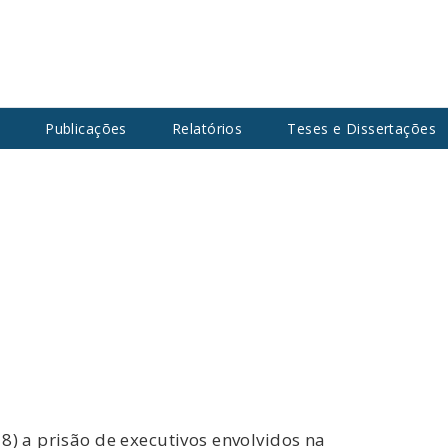
s
Publicações
Relatórios
Teses e Dissertações
8) a prisão de executivos envolvidos na