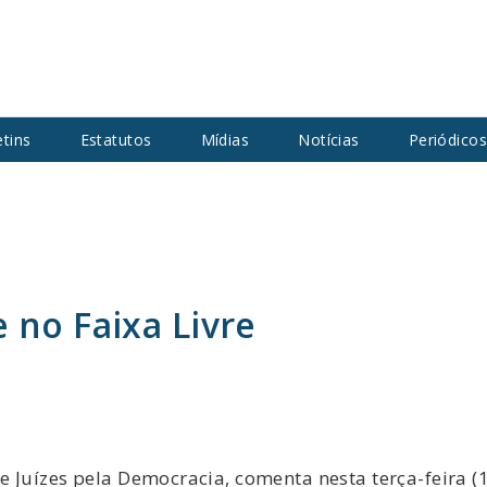
etins
Estatutos
Mídias
Notícias
Periódico
 no Faixa Livre
 Juízes pela Democracia, comenta nesta terça-feira (1