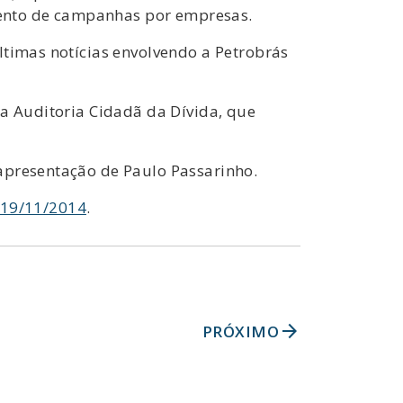
ento de campanhas por empresas.
ltimas notícias envolvendo a Petrobrás
da Auditoria Cidadã da Dívida, que
apresentação de Paulo Passarinho.
 19/11/2014
.
arrow_forward
PRÓXIMO