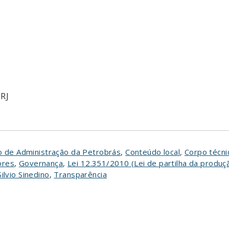
RJ
o de Administração da Petrobrás
,
Conteúdo local
,
Corpo técni
ores
,
Governança
,
Lei 12.351/2010 (Lei de partilha da produç
Silvio Sinedino
,
Transparência