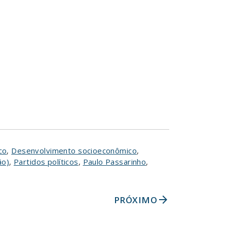
co
,
Desenvolvimento socioeconômico
,
ão)
,
Partidos políticos
,
Paulo Passarinho
,
arrow_forward
PRÓXIMO