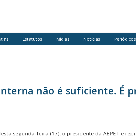
etins
Estatutos
Mídias
Notícias
Periódico
interna não é suficiente. É 
desta segunda-feira (17), o presidente da AEPET e rep