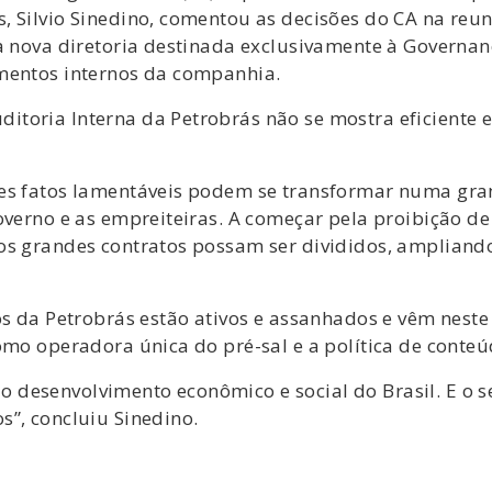
 Silvio Sinedino, comentou as decisões do CA na reun
ma nova diretoria destinada exclusivamente à Govern
imentos internos da companhia.
itoria Interna da Petrobrás não se mostra eficiente
tes fatos lamentáveis podem se transformar numa gra
overno e as empreiteiras. A começar pela proibição d
os grandes contratos possam ser divididos, amplian
gos da Petrobrás estão ativos e assanhados e vêm nes
omo operadora única do pré-sal e a política de conteú
desenvolvimento econômico e social do Brasil. E o se
s”, concluiu Sinedino.