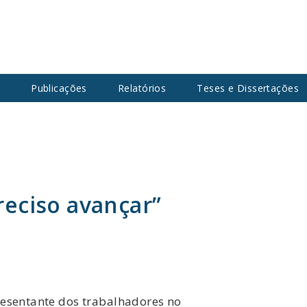
s
Publicações
Relatórios
Teses e Dissertações
preciso avançar”
resentante dos trabalhadores no