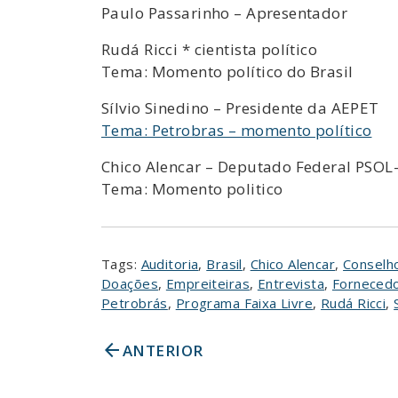
Paulo Passarinho – Apresentador
Rudá Ricci * cientista político
Tema: Momento político do Brasil
Sílvio Sinedino – Presidente da AEPET
Tema: Petrobras – momento político
Chico Alencar – Deputado Federal PSOL-
Tema: Momento politico
Tags:
Auditoria
,
Brasil
,
Chico Alencar
,
Conselh
Doações
,
Empreiteiras
,
Entrevista
,
Forneced
Petrobrás
,
Programa Faixa Livre
,
Rudá Ricci
,
arrow_back
ANTERIOR