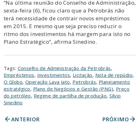
“Na última reunião do Conselho de Administração,
sexta-feira (6), ficou claro que a Petrobrás não
terá necessidade de contrair novos empréstimos
em 2015. E mesmo que seja preciso reduzir o
ritmo dos investimentos há margem para isto no
Plano Estratégico”, afirma Sinedino.
Tags:
Conselho de Administração da Petrobrás
,
Empréstimos
,
Investimentos
,
Licitação
,
Nota de repúdio
,
O Globo
,
Operação Lava Jato
,
Petrobrás
,
Planejamento
estratégico
,
Plano de Negócios e Gestão (PNG)
,
Preço
do petróleo
,
Regime de partilha de produção
,
Silvio
Sinedino
arrow_back
arrow_forward
ANTERIOR
PRÓXIMO