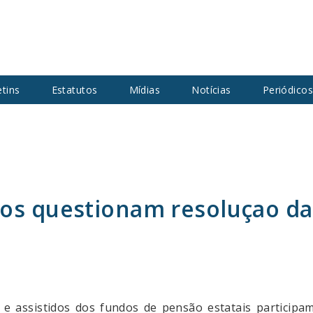
etins
Estatutos
Mídias
Notícias
Periódico
tos questionam resoluçao d
es e assistidos dos fundos de pensão estatais partici