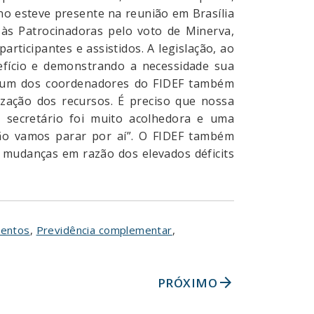
ino esteve presente na reunião em Brasília
 às Patrocinadoras pelo voto de Minerva,
ticipantes e assistidos. A legislação, ao
efício e demonstrando a necessidade sua
 e um dos coordenadores do FIDEF também
ização dos recursos. É preciso que nossa
o secretário foi muito acolhedora e uma
não vamos parar por aí”. O FIDEF também
mudanças em razão dos elevados déficits
mentos
,
Previdência complementar
,
arrow_forward
PRÓXIMO