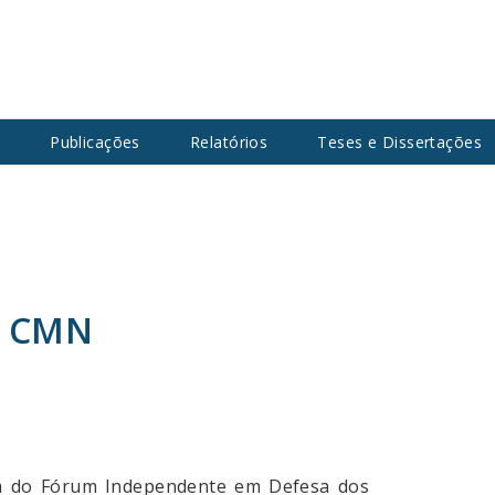
s
Publicações
Relatórios
Teses e Dissertações
a CMN
pam do Fórum Independente em Defesa dos