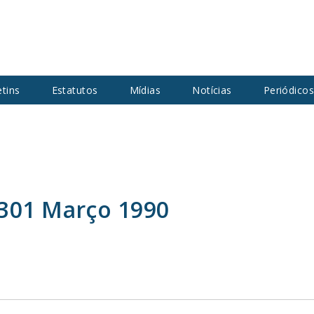
etins
Estatutos
Mídias
Notícias
Periódico
0301 Março 1990