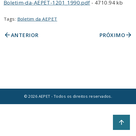
Boletim-da-AEPET-1201_1990.pdf
- 4710.94 kb
Tags:
Boletim da AEPET
arrow_back
arrow_forward
ANTERIOR
PRÓXIMO
© 2026 AEPET - Todos os direitos reservados.
arrow_upward