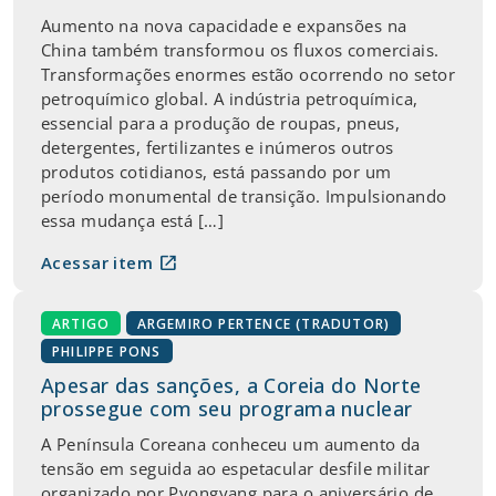
Aumento na nova capacidade e expansões na
China também transformou os fluxos comerciais.
Transformações enormes estão ocorrendo no setor
petroquímico global. A indústria petroquímica,
essencial para a produção de roupas, pneus,
detergentes, fertilizantes e inúmeros outros
produtos cotidianos, está passando por um
período monumental de transição. Impulsionando
essa mudança está […]
open_in_new
Acessar item
ARTIGO
ARGEMIRO PERTENCE (TRADUTOR)
PHILIPPE PONS
Apesar das sanções, a Coreia do Norte
prossegue com seu programa nuclear
A Península Coreana conheceu um aumento da
tensão em seguida ao espetacular desfile militar
organizado por Pyongyang para o aniversário de