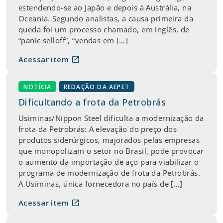
estendendo-se ao Japão e depois à Austrália, na
Oceania. Segundo analistas, a causa primeira da
queda foi um processo chamado, em inglês, de
“panic selloff”, “vendas em […]
open_in_new
Acessar item
NOTÍCIA
REDAÇÃO DA AEPET
Dificultando a frota da Petrobrás
Usiminas/Nippon Steel dificulta a modernização da
frota da Petrobrás: A elevação do preço dos
produtos siderúrgicos, majorados pelas empresas
que monopolizam o setor no Brasil, pode provocar
o aumento da importação de aço para viabilizar o
programa de modernização de frota da Petrobrás.
A Usiminas, única fornecedora no país de […]
open_in_new
Acessar item