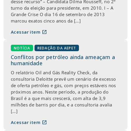
desse recurso” – Candidata Dilma Rousseff, no 2º
turno da eleição para presidente, em 2010. I – A
Grande Crise O dia 16 de setembro de 2013
marcou exatos cinco anos da […]
open_in_new
Acessar item
NOTÍCIA
REDAÇÃO DA AEPET
Conflitos por petróleo ainda ameaçam a
humanidade
O relatório Oil and Gás Reality Check, da
consultoria Deloitte prevê um cenário de excesso
de oferta petróleo e gás, com preços estáveis nos
próximos anos. Neste período, a produção do
Brasil é a que mais crescerá, com alta de 3,9
milhões de barris por dia, e a consultoria avalia
[…]
open_in_new
Acessar item