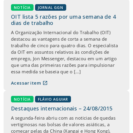
NOTÍCIA
JORNAL GGN
OIT lista 5 razões por uma semana de 4
dias de trabalho
A Organização Internacional do Trabalho (OIT)
destacou as vantagens de corta a semana de
trabalho de cinco para quatro dias. O especialista
da OIT em assuntos relativos às condições de
emprego, Jon Messenger, destacou em um artigo
que uma das primeiras razões para impulsionar
essa medida se baseia que o […]
open_in_new
Acessar item
NOTÍCIA
FLÁVIO AGUIAR
Destaques internacionais – 24/08/2015
A segunda-feira abriu com as noticias de quedas
vertiginosas nas bolsas de valores asiáticas, a
começar pelas da China (Xangai e Hong Kong),