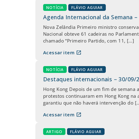
NOTÍCIA
FLÁVIO AGUIAR
Agenda Internacional da Semana –
Nova Zelândia Primeiro ministro conservad
Nacional obteve 61 cadeiras no Parlamento
chamado “Primeiro Partido, com 11, […]
open_in_new
Acessar item
NOTÍCIA
FLÁVIO AGUIAR
Destaques internacionais – 30/09/
Hong Kong Depois de um fim de semana agi
protestos continuaram em Hong Kong na abe
garantiu que não haverá intervenção do [
open_in_new
Acessar item
ARTIGO
FLÁVIO AGUIAR