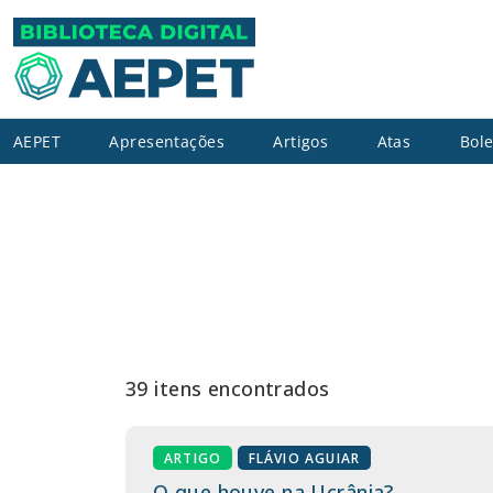
AEPET
Apresentações
Artigos
Atas
Bole
39 itens encontrados
ARTIGO
FLÁVIO AGUIAR
O que houve na Ucrânia?