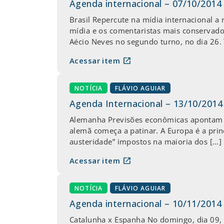
Agenda internacional – 07/10/2014
Brasil Repercute na mídia internacional a 
mídia e os comentaristas mais conservado
Aécio Neves no segundo turno, no dia 26.
open_in_new
Acessar item
NOTÍCIA
FLÁVIO AGUIAR
Agenda Internacional – 13/10/2014
Alemanha Previsões econômicas apontam q
alemã começa a patinar. A Europa é a prin
austeridade” impostos na maioria dos […]
open_in_new
Acessar item
NOTÍCIA
FLÁVIO AGUIAR
Agenda internacional – 10/11/2014
Catalunha x Espanha No domingo, dia 09, r