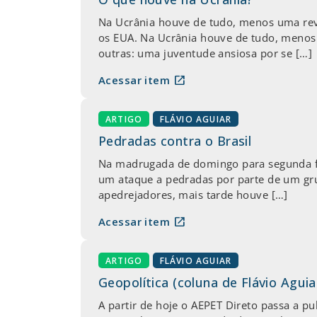
Na Ucrânia houve de tudo, menos uma revo
os EUA. Na Ucrânia houve de tudo, meno
outras: uma juventude ansiosa por se […]
open_in_new
Acessar item
ARTIGO
FLÁVIO AGUIAR
Pedradas contra o Brasil
Na madrugada de domingo para segunda fei
um ataque a pedradas por parte de um gr
apedrejadores, mais tarde houve […]
open_in_new
Acessar item
ARTIGO
FLÁVIO AGUIAR
Geopolítica (coluna de Flávio Agui
A partir de hoje o AEPET Direto passa a pub