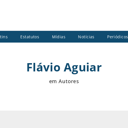
tins
Estatutos
Mídias
Notícias
Periódico
Flávio Aguiar
em Autores