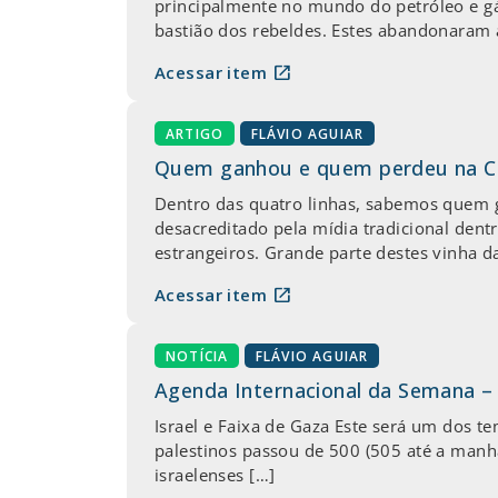
principalmente no mundo do petróleo e gá
bastião dos rebeldes. Estes abandonaram 
open_in_new
Acessar item
ARTIGO
FLÁVIO AGUIAR
Quem ganhou e quem perdeu na 
Dentro das quatro linhas, sabemos quem g
desacreditado pela mídia tradicional dent
estrangeiros. Grande parte destes vinha d
open_in_new
Acessar item
NOTÍCIA
FLÁVIO AGUIAR
Agenda Internacional da Semana –
Israel e Faixa de Gaza Este será um dos 
palestinos passou de 500 (505 até a manh
israelenses […]