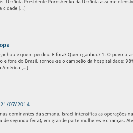
s. Ucrânia Presidente Poroshenko da Ucrânia assume ofensiv
a cidade […]
Copa
anhou e quem perdeu. E fora? Quem ganhou? 1. O povo brasile
ro e fora do Brasil, tornou-se o campeão da hospitalidade: 98
a América […]
 21/07/2014
temas dominantes da semana. Israel intensifica as operações 
ã de segunda-feira), em grande parte mulheres e crianças. At