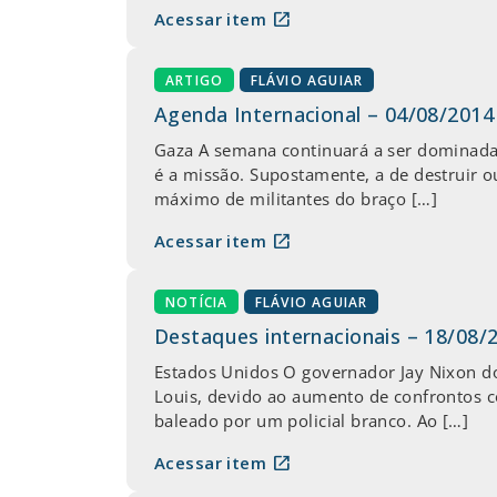
open_in_new
Acessar item
ARTIGO
FLÁVIO AGUIAR
Agenda Internacional – 04/08/2014
Gaza A semana continuará a ser dominada 
é a missão. Supostamente, a de destruir 
máximo de militantes do braço […]
open_in_new
Acessar item
NOTÍCIA
FLÁVIO AGUIAR
Destaques internacionais – 18/08/
Estados Unidos O governador Jay Nixon do
Louis, devido ao aumento de confrontos c
baleado por um policial branco. Ao […]
open_in_new
Acessar item