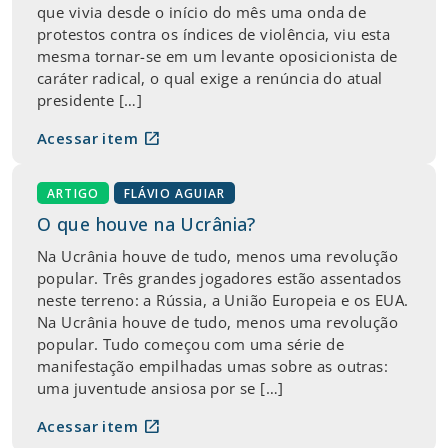
que vivia desde o início do mês uma onda de
protestos contra os índices de violência, viu esta
mesma tornar-se em um levante oposicionista de
caráter radical, o qual exige a renúncia do atual
presidente […]
open_in_new
Acessar item
ARTIGO
FLÁVIO AGUIAR
O que houve na Ucrânia?
Na Ucrânia houve de tudo, menos uma revolução
popular. Três grandes jogadores estão assentados
neste terreno: a Rússia, a União Europeia e os EUA.
Na Ucrânia houve de tudo, menos uma revolução
popular. Tudo começou com uma série de
manifestação empilhadas umas sobre as outras:
uma juventude ansiosa por se […]
open_in_new
Acessar item