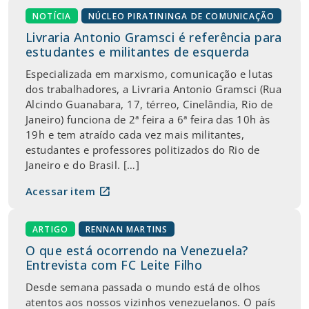
NOTÍCIA
NÚCLEO PIRATININGA DE COMUNICAÇÃO
Livraria Antonio Gramsci é referência para
estudantes e militantes de esquerda
Especializada em marxismo, comunicação e lutas
dos trabalhadores, a Livraria Antonio Gramsci (Rua
Alcindo Guanabara, 17, térreo, Cinelândia, Rio de
Janeiro) funciona de 2ª feira a 6ª feira das 10h às
19h e tem atraído cada vez mais militantes,
estudantes e professores politizados do Rio de
Janeiro e do Brasil. […]
open_in_new
Acessar item
ARTIGO
RENNAN MARTINS
O que está ocorrendo na Venezuela?
Entrevista com FC Leite Filho
Desde semana passada o mundo está de olhos
atentos aos nossos vizinhos venezuelanos. O país