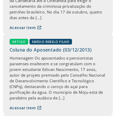
da Candelária até a Cinelândia para exigir o
cancelamento da criminosa privatização do
petróleo brasileiro. No dia 17 de outubro, quatro
dias antes da […]
open_in_new
Acessar item
ARTIGO
EMÍDIO REBELO FILHO
Coluna do Aposentado (03/12/2013)
Homenagem Os aposentados e pensionistas
paraenses enaltecem e se congratulam com o
jovem estudante Edivan Nascimento, 17 anos,
autor de projeto premiado pelo Conselho Nacional
de Desenvolvimento Científico e Tecnológico
(CNPq), destacando o caroço do açaí para
purificação da água. O município de Moju está de
parabéns pela audácia de […]
open_in_new
Acessar item