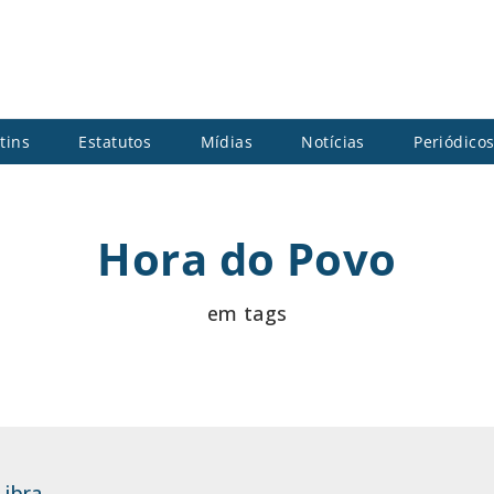
tins
Estatutos
Mídias
Notícias
Periódico
Hora do Povo
em tags
Libra