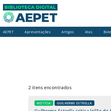
AEPET
Apresentações
Artigos
Atas
Bole
2 itens encontrados
NOTÍCIA
GUILHERME ESTRELLA
Guilherme Estrella critica leilão de 