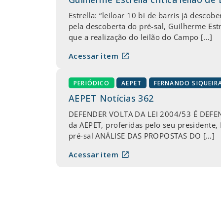
Estrella: “leiloar 10 bi de barris já desc
pela descoberta do pré-sal, Guilherme Estr
que a realização do leilão do Campo […]
open_in_new
Acessar item
PERIÓDICO
AEPET
FERNANDO SIQUEIR
AEPET Notícias 362
DEFENDER VOLTA DA LEI 2004/53 É DEFEND
da AEPET, proferidas pelo seu presidente,
pré-sal ANÁLISE DAS PROPOSTAS DO […]
open_in_new
Acessar item